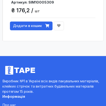
Артикул: SIM10005309
₴ 176,2 /
шт
Додати в кошик
Виробник №1 в Україні всіх видів пакувальних матеріалів,
клейких стрічок та витратних будівельних матеріалів
протягом 15 років.
Информація
Про нас