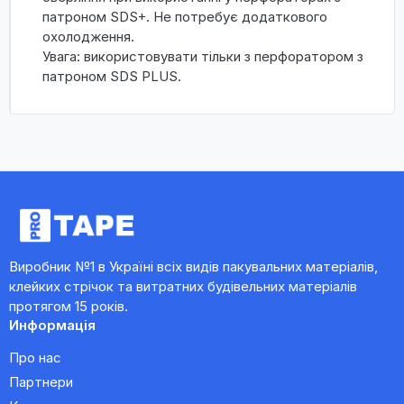
патроном SDS+. Не потребує додаткового
охолодження.
Увага: використовувати тільки з перфоратором з
патроном SDS PLUS.
Виробник №1 в Україні всіх видів пакувальних матеріалів,
клейких стрічок та витратних будівельних матеріалів
протягом 15 років.
Информація
Про нас
Партнери