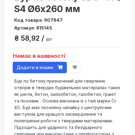
S4 Ø6x260 мм
Код товара: 907847
Артикул: 815145
₴ 58,92 /
шт
Немає в наявності
Додати в кошик
Бур по бетону призначений для сверління
отворів в твердих будівельних матеріалах таких
як цегла, бетон, залізобетон, газобетон, граніт
та пісковик . Основа виконана із сталі марки Cr
45. Бур має посилену напайку з центруючим
виступом для кращого засвердлення та
полегшення роботи з твердими матеріалами.
Підходить для ударного та безударного
сверління при використанні у перфораторах з