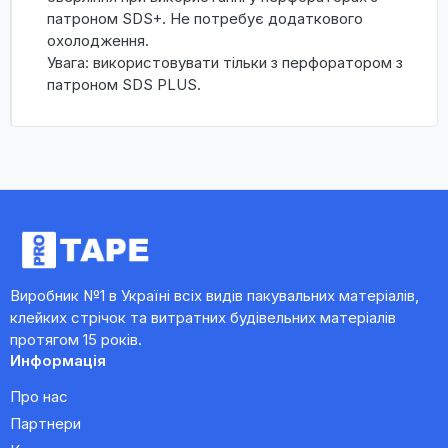
патроном SDS+. Не потребує додаткового
охолодження.
Увага: використовувати тільки з перфоратором з
патроном SDS PLUS.
Виробник №1 в Україні всіх видів пакувальних матеріалів,
клейких стрічок та витратних будівельних матеріалів
протягом 15 років.
Информація
Про нас
Партнери