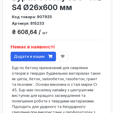
S4 Ø26x600 мм
Код товара: 907925
Артикул: 815233
₴ 608,64 /
шт
Немає в наявності
Додати в кошик
Бур по бетону призначений для сверління
отворів в твердих будівельних матеріалах таких
як цегла, бетон, залізобетон, газобетон, граніт
та пісковик . Основа виконана із сталі марки Cr
45. Бур має посилену напайку з центруючим
виступом для кращого засвердлення та
полегшення роботи з твердими матеріалами.
Підходить для ударного та безударного
сверління при використанні у перфораторах з