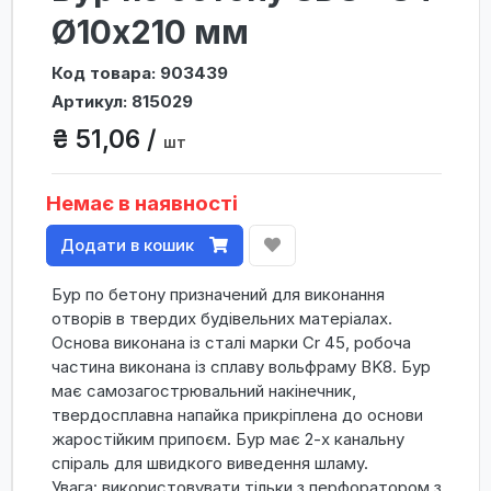
Ø10x210 мм
Код товара: 903439
Артикул: 815029
₴ 51,06 /
шт
Немає в наявності
Додати в кошик
Бур по бетону призначений для виконання
отворів в твердих будівельних матеріалах.
Основа виконана із сталі марки Cr 45, робоча
частина виконана із сплаву вольфраму BK8. Бур
має самозагострювальний накінечник,
твердосплавна напайка прикріплена до основи
жаростійким припоєм. Бур має 2-х канальну
спіраль для швидкого виведення шламу.
Увага: використовувати тільки з перфоратором з