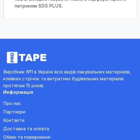
патроном SDS PLUS.
Виробник №1 в Україні всіх видів пакувальних матеріалів,
клейких стрічок та витратних будівельних матеріалів
протягом 15 років.
Информація
Про нас
Партнери
Контакти
Доставка та оплата
Обмін та повернення