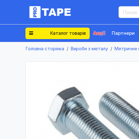
Каталог товарів
Акції
Партнери
Головна сторінка
Вироби з металу
Метричне 