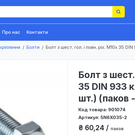
Про нас
Контакти
кріплення
Болти
Болт з шест. гол. і повн. різ. М10х 35 DIN 
Болт з шест. 
35 DIN 933 кл
шт.) (паков 
Код товара: 901074
Артикул: 5N6X035-2
₴ 60,24 /
паков