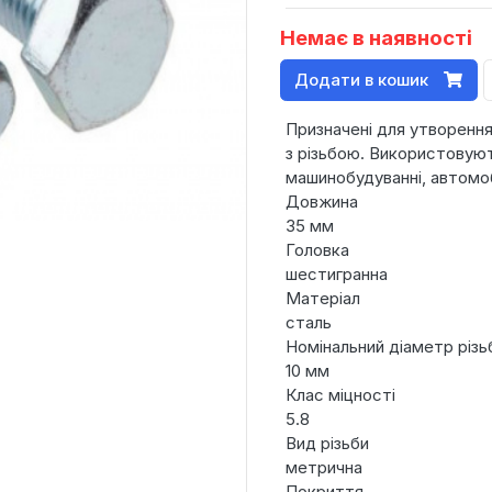
Немає в наявності
Додати в кошик
Призначені для утворення
з різьбою. Використовуют
машинобудуванні, автомоб
Довжина
35 мм
Головка
шестигранна
Матеріал
сталь
Номінальний діаметр різь
10 мм
Клас міцності
5.8
Вид різьби
метрична
Покриття