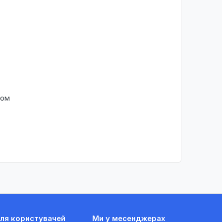
ком
ля користувачей
Ми у месенджерах