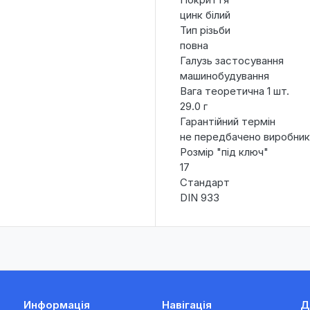
цинк білий
Тип різьби
повна
Галузь застосування
машинобудування
Вага теоретична 1 шт.
29.0 г
Гарантійний термін
не передбачено виробни
Розмір "під ключ"
17
Стандарт
DIN 933
Информація
Навігація
Д