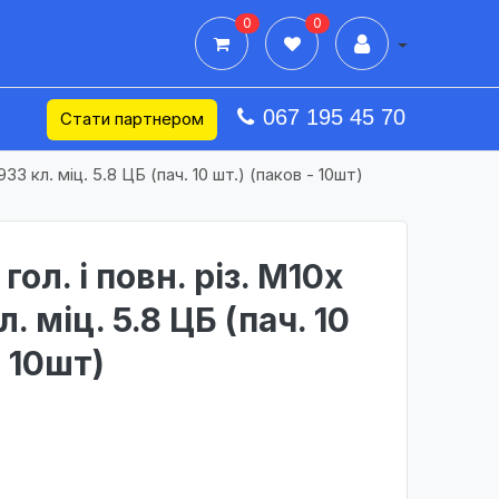
0
0
Дії в профілі
067 195 45 70
Стати партнером
933 кл. міц. 5.8 ЦБ (пач. 10 шт.) (паков - 10шт)
гол. і повн. різ. М10х
. міц. 5.8 ЦБ (пач. 10
- 10шт)