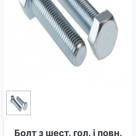
Болт з шест. гол. і повн.