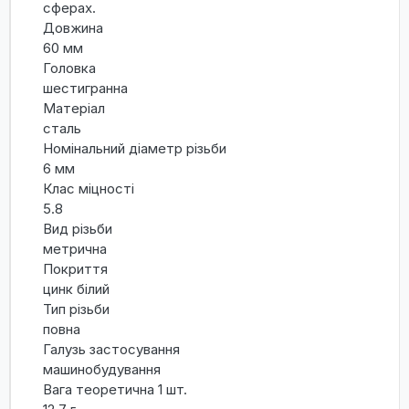
сферах.
Довжина
60 мм
Головка
шестигранна
Матеріал
сталь
Номінальний діаметр різьби
6 мм
Клас міцності
5.8
Вид різьби
метрична
Покриття
цинк білий
Тип різьби
повна
Галузь застосування
машинобудування
Вага теоретична 1 шт.