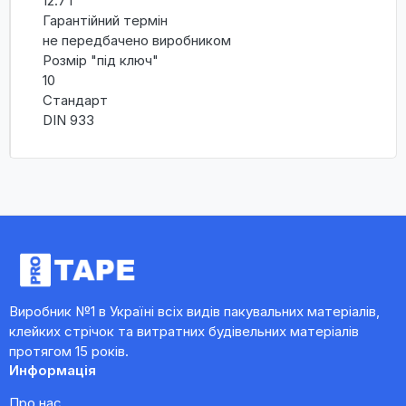
12.7 г
Гарантійний термін
не передбачено виробником
Розмір "під ключ"
10
Стандарт
DIN 933
Виробник №1 в Україні всіх видів пакувальних матеріалів,
клейких стрічок та витратних будівельних матеріалів
протягом 15 років.
Информація
Про нас