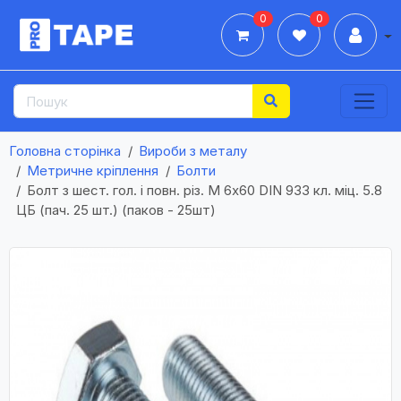
0
0
Дії
Головна сторінка
Вироби з металу
Метричне кріплення
Болти
Болт з шест. гол. і повн. різ. М 6х60 DIN 933 кл. міц. 5.8
ЦБ (пач. 25 шт.) (паков - 25шт)