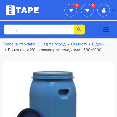
0
0
Дії
Головна сторінка
Сад та город
Ємності
Бідони
Бочка синя 210л кришка різблена/хомут 590*1000