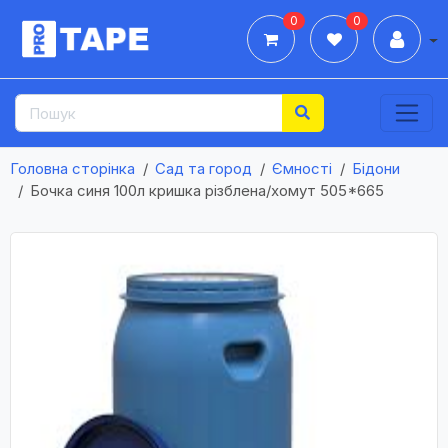
0
0
Дії
Головна сторінка
Сад та город
Ємності
Бідони
Бочка синя 100л кришка різблена/хомут 505*665