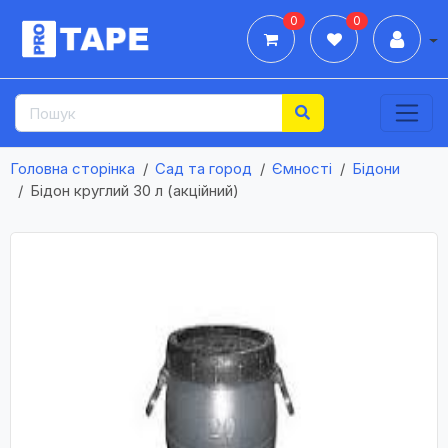
0
0
Дії
Головна сторінка
Сад та город
Ємності
Бідони
Бідон круглий 30 л (акційний)