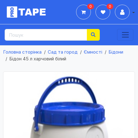
0
0
Дії
Головна сторінка
Сад та город
Ємності
Бідони
Бідон 45 л харчовий білий