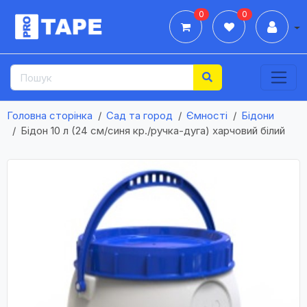
0
0
Дії
Головна сторінка
Сад та город
Ємності
Бідони
Бідон 10 л (24 см/синя кр./ручка-дуга) харчовий білий