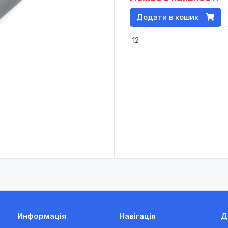
Додати в кошик
12
Информація
Навігація
Д