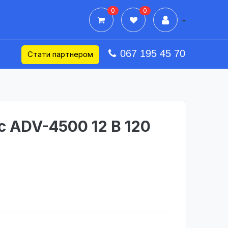
0
0
Дії в профілі
067 195 45 70
Стати партнером
 ADV-4500 12 В 120