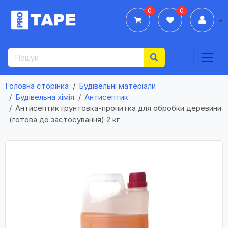
0
0
Дії
Головна сторінка
Будівельні матеріали
Будівельна хімія
Антисептик
Антисептик грунтовка-пропитка для обробки деревини
(готова до застосування) 2 кг