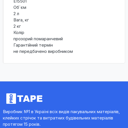
E15501
Об`єм
2 л
Вага, кг
2 кг
Колір
прозорий помаранчевий
Гарантійний термін
не передбачено виробником
Виробник №1 в Україні всіх видів пакувальних матеріалів,
клейких стрічок та витратних будівельних матеріалів
протягом 15 років.