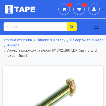
0
0
Дії
Головна сторінка
Вироби з металу
Саморізи та анкера
Анкера
Анкер з кожухом і гайкою М10/12х180 ЦЖ (пач. 5 шт.)
(паков - 5шт)