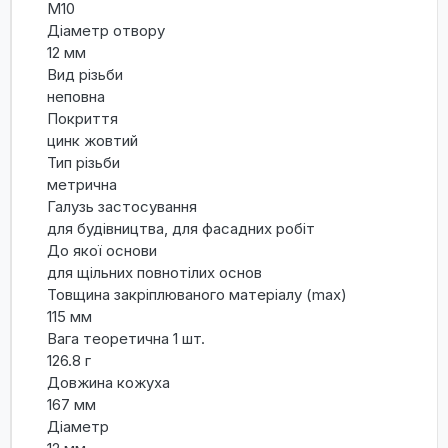
М10
Діаметр отвору
12 мм
Вид різьби
неповна
Покриття
цинк жовтий
Тип різьби
метрична
Галузь застосування
для будівництва, для фасадних робіт
До якої основи
для щільних повнотілих основ
Товщина закріплюваного матеріалу (max)
115 мм
Вага теоретична 1 шт.
126.8 г
Довжина кожуха
167 мм
Діаметр