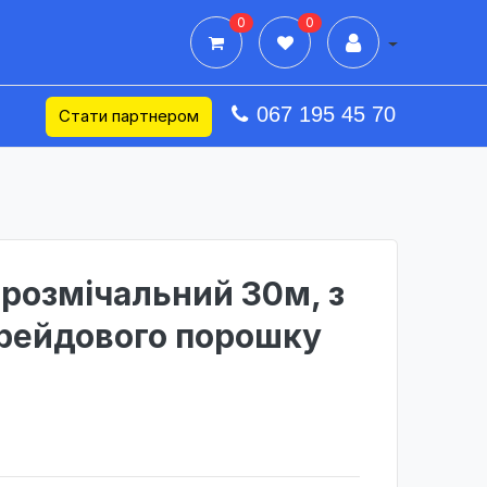
0
0
Дії в профілі
067 195 45 70
Стати партнером
р розмічальний 30м, з
рейдового порошку