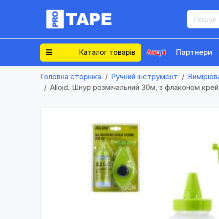
Каталог товарів
Акції
Партнери
Головна сторінка
Ручний інструмент
Вимірюв
Alloid. Шнур розмічальний 30м, з флаконом кр