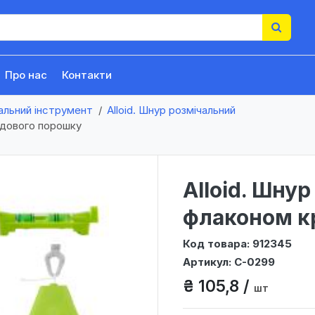
Про нас
Контакти
альний інструмент
Alloid. Шнур розмічальний
ейдового порошку
Alloid. Шну
флаконом к
Код товара: 912345
Артикул: C-0299
₴ 105,8 /
шт