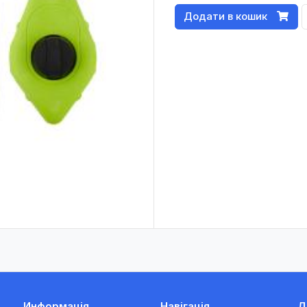
Додати в кошик
Информація
Навігація
Д