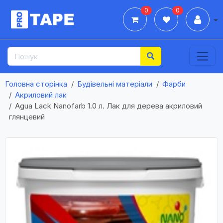
0
0
Дії
Головна сторінка
Будівельні матеріали
Фарби
Акриловий лак
Agua Lack Nanofarb 1.0 л. Лак для дерева акриловий
глянцевий