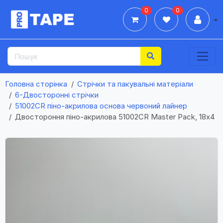
0
0
Дії
Головна сторінка
Стрічки та пакувальні матеріали
6-Двосторонні стрічки
51002CR піно-акрилова основа червоний лайнер
Двостороння піно-акрилова 51002CR Master Pack, 18х4