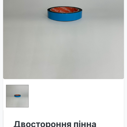
Двостороння пінна