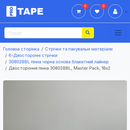
0
0
Дії
Головна сторінка
Стрічки та пакувальні матеріали
6-Двосторонні стрічки
30802BBL пінна чорна основа блакитний лайнер
Двостороння пінна 30802BBL, Master Pack, 18х2