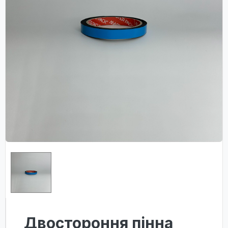
Двостороння пінна