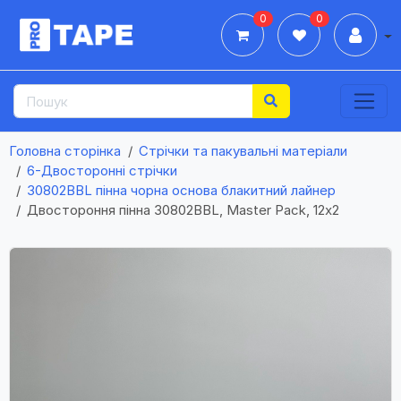
0
0
Дії
Головна сторінка
Стрічки та пакувальні матеріали
6-Двосторонні стрічки
30802BBL пінна чорна основа блакитний лайнер
Двостороння пінна 30802BBL, Master Pack, 12х2