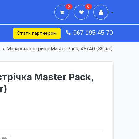
0
0
Дії в профілі
067 195 45 70
Стати партнером
k
Малярська стрічка Master Pack, 48х40 (36 шт)
трічка Master Pack,
т)