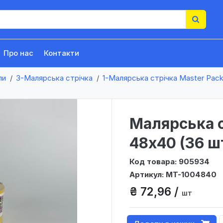
Про нас
Контакти
ли
3-Малярська стрічка
1-Малярська стрічка Master Pac
Малярська с
48х40 (36 ш
Код товара: 905934
Артикул: MT-1004840
₴ 72,96 /
шт