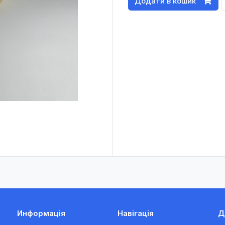
Додати в кошик
Информація
Навігація
Д